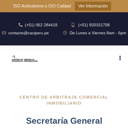
ISO Antisoborno e ISO Calidad
Ver Información
(+51) 062 284418
(+51) 920151708
contacto@caciperu.pe
De Lunes a Viernes 8am - 6pm
CENTRO DE ARBITRAJE COMERCIAL
INMOBILIARIO
Secretaría General