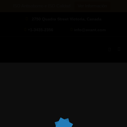
ISO Antisoborno e ISO Calidad
Ver Información
2750 Quadra Street Victoria, Canada
+1-3435-2356
info@avant.com